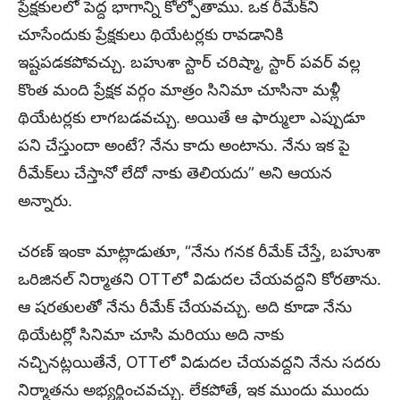
ప్రేక్షకులలో పెద్ద భాగాన్ని కోల్పోతాము. ఒక రీమేక్‌ని
చూసేందుకు ప్రేక్షకులు థియేటర్లకు రావడానికి
ఇష్టపడకపోవచ్చు. బహుశా స్టార్ చరిష్మా, స్టార్ పవర్ వల్ల
కొంత మంది ప్రేక్షక వర్గం మాత్రం సినిమా చూసినా మళ్లీ
థియేటర్లకు లాగబడవచ్చు. అయితే ఆ ఫార్ములా ఎప్పుడూ
పని చేస్తుందా అంటే? నేను కాదు అంటాను. నేను ఇక పై
రీమేక్‌లు చేస్తానో లేదో నాకు తెలియదు” అని ఆయన
అన్నారు.
చరణ్ ఇంకా మాట్లాడుతూ, “నేను గనక రీమేక్ చేస్తే, బహుశా
ఒరిజినల్ నిర్మాతని OTTలో విడుదల చేయవద్దని కోరతాను.
ఆ షరతులతో నేను రీమేక్ చేయవచ్చు. అది కూడా నేను
థియేటర్లో సినిమా చూసి మరియు అది నాకు
నచ్చినట్లయితేనే, OTTలో విడుదల చేయవద్దని నేను సదరు
నిర్మాతను అభ్యర్థించవచ్చు. లేకపోతే, ఇక ముందు ముందు