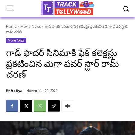
Home
Movie News
గాడ్ ఫాదర్ సినిమాకి ఫేక్ కలెక్షన్లు ప్రకటించిన మెగా పవర్ స్టార్
రామ్ చరణ్
Movie News
గాడ్ ఫాదర్ సినిమాకి ఫేక్ కలెక్షన్లు
ప్రకటించిన మెగా పవర్ స్టార్ రామ్
చరణ్
By
Aditya
November 29, 2022