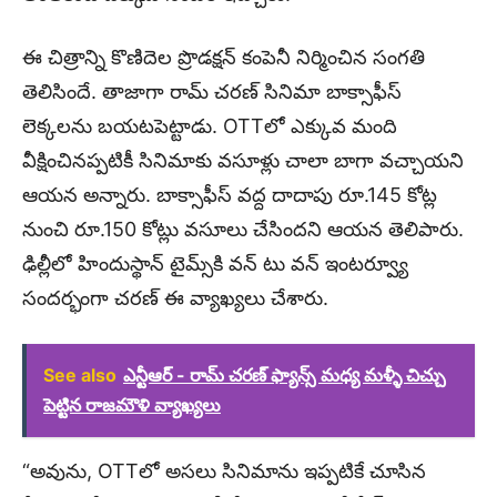
ఈ చిత్రాన్ని కొణిదెల ప్రొడక్షన్ కంపెనీ నిర్మించిన సంగతి
తెలిసిందే. తాజాగా రామ్ చరణ్ సినిమా బాక్సాఫీస్
లెక్కలను బయటపెట్టాడు. OTTలో ఎక్కువ మంది
వీక్షించినప్పటికీ సినిమాకు వసూళ్లు చాలా బాగా వచ్చాయని
ఆయన అన్నారు. బాక్సాఫీస్ వద్ద దాదాపు రూ.145 కోట్ల
నుంచి రూ.150 కోట్లు వసూలు చేసిందని ఆయన తెలిపారు.
ఢిల్లీలో హిందుస్థాన్ టైమ్స్‌కి వన్ టు వన్ ఇంటర్వ్యూ
సందర్భంగా చరణ్ ఈ వ్యాఖ్యలు చేశారు.
See also
ఎన్టీఆర్ - రామ్ చరణ్ ఫ్యాన్స్ మధ్య మళ్ళీ చిచ్చు
పెట్టిన రాజమౌళి వ్యాఖ్యలు
“అవును, OTTలో అసలు సినిమాను ఇప్పటికే చూసిన