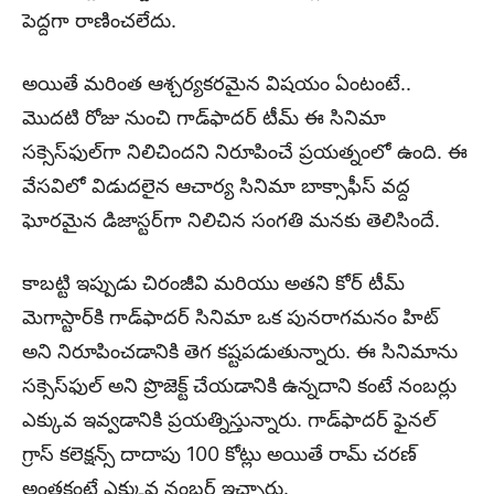
పెద్దగా రాణించలేదు.
అయితే మరింత ఆశ్చర్యకరమైన విషయం ఏంటంటే..
మొదటి రోజు నుంచి గాడ్‌ఫాదర్‌ టీమ్‌ ఈ సినిమా
సక్సెస్‌ఫుల్‌గా నిలిచిందని నిరూపించే ప్రయత్నంలో ఉంది. ఈ
వేసవిలో విడుదలైన ఆచార్య సినిమా బాక్సాఫీస్ వద్ద
ఘోరమైన డిజాస్టర్‌గా నిలిచిన సంగతి మనకు తెలిసిందే.
కాబట్టి ఇప్పుడు చిరంజీవి మరియు అతని కోర్ టీమ్
మెగాస్టార్‌కి గాడ్‌ఫాదర్ సినిమా ఒక పునరాగమనం హిట్
అని నిరూపించడానికి తెగ కష్టపడుతున్నారు. ఈ సినిమాను
సక్సెస్‌ఫుల్‌ అని ప్రొజెక్ట్ చేయడానికి ఉన్నదాని కంటే నంబర్లు
ఎక్కువ ఇవ్వడానికి ప్రయత్నిస్తున్నారు. గాడ్‌ఫాదర్ ఫైనల్
గ్రాస్ కలెక్షన్స్ దాదాపు 100 కోట్లు అయితే రామ్ చరణ్
అంతకంటే ఎక్కువ నంబర్ ఇచ్చారు.