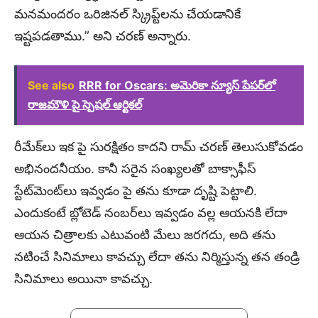
మనమందరం ఒరిజినల్ స్క్రిప్ట్‌లను చేయడానికే
ఇష్టపడతాము.” అని చరణ్ అన్నారు.
See also
RRR for Oscars: అమెరికా న్యూస్ పేపర్‌లో
రాజమౌళి పై స్పెషల్ ఆర్టికల్
రీమేక్‌లు ఇక పై సురక్షితం కాదని రామ్ చరణ్ తెలుసుకోవడం
అభినందనీయం. కానీ సరైన సంఖ్యలతో బాక్సాఫీస్
స్టేట్‌మెంట్‌లు ఇవ్వడం పై తను కూడా దృష్టి పెట్టాలి.
ఎందుకంటే బ్లోటెడ్ నంబర్‌లు ఇవ్వడం వల్ల ఆయనకి లేదా
ఆయన చిత్రాలకు ఎటువంటి మేలు జరగదు, అది తను
నటించే సినిమాలు కావచ్చు లేదా తను నిర్మిస్తున్న తన తండ్రి
సినిమాలు అయినా కావచ్చు.