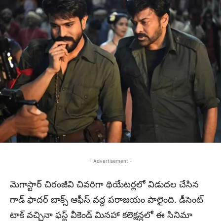
- Advertisement -
మెగాస్టార్ చిరంజీవి చివరిగా థియేటర్లలో విడుదల చేసిన
గాడ్ ఫాదర్ బాక్స్ ఆఫీస్ వద్ద పరాజయం పాలైంది. డీసెంట్
టాక్ వచ్చినా ఫస్ట్ వీకెండ్ మినహా కలెక్షన్లలో ఈ సినిమా