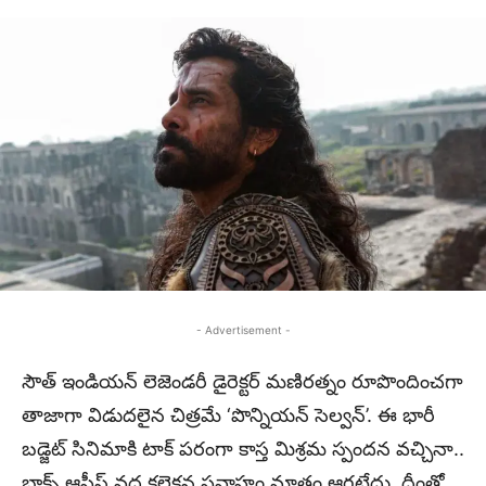
- Advertisement -
సౌత్ ఇండియన్ లెజెండరీ డైరెక్టర్ మణిరత్నం రూపొందించగా
తాజాగా విడుదలైన చిత్రమే ‘పొన్నియన్ సెల్వన్’. ఈ భారీ
బడ్జెట్ సినిమాకి టాక్ పరంగా కాస్త మిశ్రమ స్పందన వచ్చినా..
బాక్స్ ఆఫీస్ వద్ద కలెక్షన్ల ప్రవాహం మాత్రం ఆగట్లేదు. దీంతో