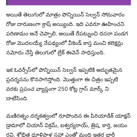
అయితే తెలుగులో మాత్రం పొన్నియిన్ సెల్వన్ సోమవారం
రోజు దారుణంగా క్రాష్ అయ్యింది. ఇది ఎవరూ ఊహించని
పరిణామం అనే చెప్పాలి. అయితే రేపట్నుంచి దసరా పండగ
రోజు మొదలయ్యే నేపథ్యంలో వీకెండ్ కాస్త మంచి కలెక్షన్లు
నమోదు చేస్తే తెలుగులో బ్రేక్ ఈవెన్ సాధిస్తుంది.
ఇక ఓవర్సీస్‌లో పొన్నియిన్ సెల్వన్ ఇప్పటికి అద్భుతమైన
ప్రదర్శనను కొనసాగిస్తోంది. మొత్తంగా ఈ చిత్రం ఇప్పటి
వరకు ప్రపంచ వ్యాప్తంగా 250 కోట్ల గ్రాస్ మార్క్ ని
దాటేసింది.
మణిరత్నం దర్శకత్వంలో రూపొందిన ఈ పిరియాడిక్ యాక్షన్
డ్రామాలో చియాన్ విక్రమ్, ఐశ్వర్యరాయ్, త్రిష, కార్తి, జయం
రవి, శోభిత ధూళిపాళ్ల సహా ఎంతో మంది ఇతర భారీ