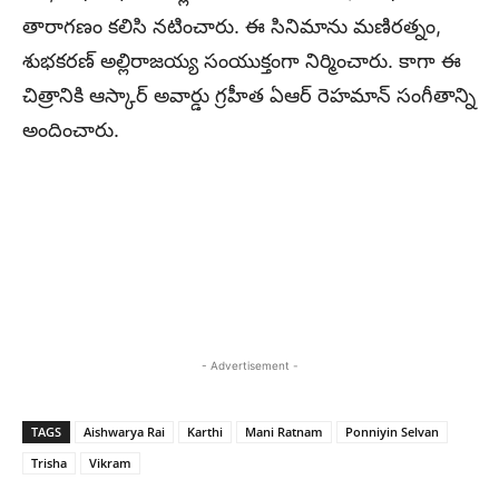
తారాగణం కలిసి నటించారు. ఈ సినిమాను మణిరత్నం,
శుభకరణ్ అల్లిరాజయ్య సంయుక్తంగా నిర్మించారు. కాగా ఈ
చిత్రానికి ఆస్కార్ అవార్డు గ్రహీత ఏఆర్ రెహమాన్ సంగీతాన్ని
అందించారు.
- Advertisement -
TAGS
Aishwarya Rai
Karthi
Mani Ratnam
Ponniyin Selvan
Trisha
Vikram