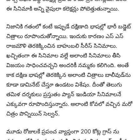
ఈ సినిమాకి అన్ని వైపులా కలెక్షన్లు పోటెత్తుతున్నాయి.
నిజానికి గతంలో కంటే ఇప్పుడే దక్షిణాది భాషల్లో భారీ బడ్జెట్
చిత్రాలు రూపొందుతోన్నాయి. ఇందుకు కారణం ఎస్ ఎస్
రాజమౌళి తెరకెక్కించిన బాహుబలి సీరీస్ సినిమాలు.
ఖచ్చితంగా ఈ సినిమాల వల్లే అలాంటి సినిమాలు తీసి
విజయం సాధించవచ్చని అందరికీ నమ్మకం కలిగింది. అంతే
కాక దక్షిణ భాషల్లో తెరకెక్కిన అలాంటి చిత్రాలు బాలీవుడ్‌‌ను
కూడా డామినేట్ చేస్తూ ఉండటం విశేషం. దీంతో తెలుగు
తమిళ దర్శకులు ప్రస్తుతం ప్యాన్ ఇండియా సినిమాలనే
ఎక్కువగా రూపొందిస్తున్నారు. అలాంటి కోవలో వచ్చిన మరో
చిత్రం పొన్నియిన్ సెల్వన్.
మూడు రోజులకే ప్రపంచ వ్యాప్తంగా 200 కోట్ల గ్రాస్ ను