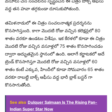
వసూలు చేసి సంచలనం సృష్టించిన ఈ చిత్రం బాక్స్ ఆఫీసు
వద్ద తన హవా తగ్గకుండా దూసుకుపోతుంది.
తమిళనాడులో ఈ చిత్రం సంచలనాత్మక ప్రదర్శనను
కొనసాగిస్తుంది. కాగా మొదటి రోజు వచ్చిన కలెక్షన్లలో 80
శాతం వరకూ ఉండటం విశేషం. ఇక కేరళలో కూడా ఈ చిత్రం
మొదటి రోజు వచ్చిన వసూళ్లలో 75 శాతం కొనసాగించడం
ద్వారా అద్భుతమైన స్థానంలో ఉంది. అలాగే కర్ణాటకలో అదే
ట్రెండ్ కొనసాగిస్తూ మొదటి రోజు వచ్చిన వసూళ్లలో 60
శాతం కంటే ఎక్కువ, హిందీలో కూడా సోమవారం 65 శాతం
వరకూ రాబట్టి బాక్స్ ఆఫీసు వద్ద భారీ బ్లాక్ బస్టర్ గా
కొనసాగుతోంది.
See also
Dulquer Salmaan Is The Rising Pan-
Indian Super Star Now