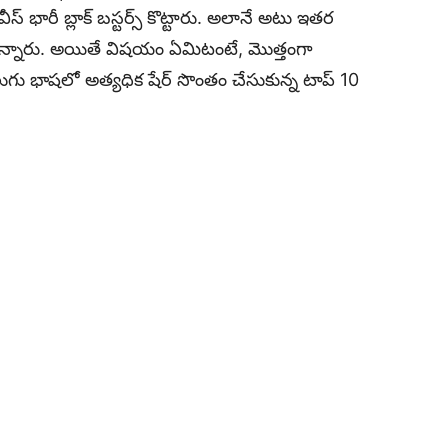
 భారీ బ్లాక్ బస్టర్స్ కొట్టారు. అలానే అటు ఇతర
్నారు. అయితే విషయం ఏమిటంటే, మొత్తంగా
లుగు భాషలో అత్యధిక షేర్ సొంతం చేసుకున్న టాప్ 10