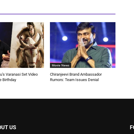
Movie News
’s Varanasi Set Video
Chiranjeevi Brand Ambassador
e Birthday
Rumors: Team Issues Denial
OUT US
F