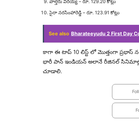
వాల్తేరు వీరయ్య – రూ. 129.20 కోట్లు
సైరా నరసింహారెడ్డి – రూ. 123.91 కోట్లు
See also
Bharateeyudu 2 First Day Collec
కాగా ఈ టాప్ 10 లిస్ట్ లో మొత్తంగా ప్రభా
భారీ పాన్ ఇండియన్ అలానే రీజినల్ సినిమాల
చూడాలి.
Fol
F