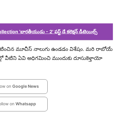
tion 'భారతీయుడు - 2' ఫస్ట్ డే కలెక్షన్ డీటెయిల్స్
స్ నటించిన మూవీస్ నాలుగు ఉండడం విశేషం. మరి రాబోయే
్లో వీటిని ఏవి అధిగమించి ముందుకు దూసుకెళ్తాయో
low on
Google News
ollow on
Whatsapp