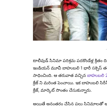
-
టాలీవుడ్ సినిమా పరిశ్రమ పదకొండేళ్ల క్రితం ద
ఇండియన్ మూవీ బాహుబలి 1 భారీ సక్సెస్ తరువ
సాధించింది. ఆ తరువాత వచ్చిన
బాహుబలి 
క్రేజ్ ని మరింత పెంచాయి. ఇక బాహుబలి సిరీ
క్రేజ్, మార్కెట్ సొంతం చేసుకున్నారు.
అయితే అనంతరం చేసిన పలు సినిమాలతో ఆశిం