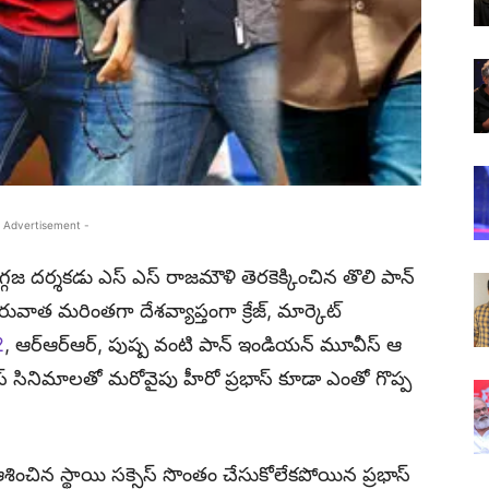
 Advertisement -
ిగ్గజ దర్శకడు ఎస్ ఎస్ రాజమౌళి తెరకెక్కించిన తొలి పాన్
ాత మరింతగా దేశవ్యాప్తంగా క్రేజ్, మార్కెట్
2
, ఆర్ఆర్ఆర్, పుష్ప వంటి పాన్ ఇండియన్ మూవీస్ ఆ
స్ సినిమాలతో మరోవైపు హీరో ప్రభాస్ కూడా ఎంతో గొప్ప
చిన స్థాయి సక్సెస్ సొంతం చేసుకోలేకపోయిన ప్రభాస్