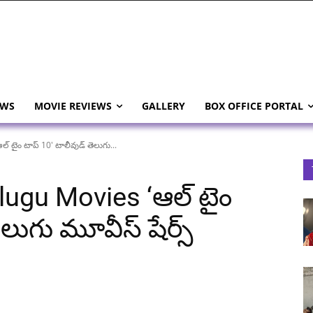
EWS
MOVIE REVIEWS
GALLERY
BOX OFFICE PORTAL
 టైం టాప్ 10' టాలీవుడ్ తెలుగు...
lugu Movies ‘ఆల్ టైం
లుగు మూవీస్ షేర్స్