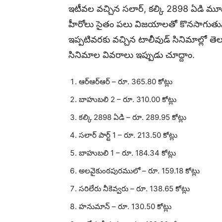
ఇటీవల వచ్చిన సలార్, కల్కి 2898 ఏడి మూవీస్
హీరోలు సైతం పలు విజయాలతో కొనసాగుతున
ఇప్పటివరకు వచ్చిన టాలీవుడ్ సినిమాల్లో తె
సినిమాల వివరాలు ఇప్పుడు చూద్దాం.
ఆర్ఆర్ఆర్ – రూ. 365.80 కోట్లు
బాహుబలి 2 – రూ. 310.00 కోట్లు
కల్కి 2898 ఏడి – రూ. 289.95 కోట్లు
సలార్ పార్ట్ 1 – రూ. 213.50 కోట్లు
బాహుబలి 1 – రూ. 184.34 కోట్లు
అలవైకుంఠపురములో – రూ. 159.18 కోట్లు
సరిలేరు నీకెవ్వరు – రూ. 138.65 కోట్లు
హనుమాన్ – రూ. 130.50 కోట్లు