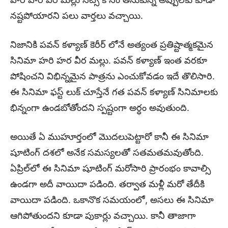
నష్టపోయారని పలు వార్తలు వచ్చాయి.
నిజానికి పవన్ కళ్యాణ్ కెరీర్ లోనే అత్యంత ప్రతిష్టాత్మకమైన
సినిమా హరి హర వీర మల్లు. పవన్ కళ్యాణ్ ఇంత వరకూ
పోషించని విభిన్నమైన పాత్రను ఎంచుకోవడం ఇదే తొలిసారి.
ఈ సినిమా ఫస్ట్ లుక్ చూస్తేనే గత పవన్ కళ్యాణ్ సినిమాలకు
భిన్నంగా ఉండబోతోందని స్పష్టంగా అర్ధం అవుతుంది.
అయితే ఏ ముహూర్తంలో మొదలుపెట్టారో కానీ ఈ సినిమా
షూటింగ్ దశలో అనేక సమస్యలతో సతమతమవుతోంది.
ఏప్రిల్‌లో ఈ సినిమా షూటింగ్‌ మరోసారి ప్రారంభం కావాల్సి
ఉండగా అదీ వాయిదా పడింది. తర్వాత మళ్లీ మరో తేదీకి
వాయిదా పడింది. ఒకానొక సమయంలో, అసలు ఈ సినిమా
ఆగిపోతుందని కూడా పుకార్లు వచ్చాయి. కానీ తాజాగా