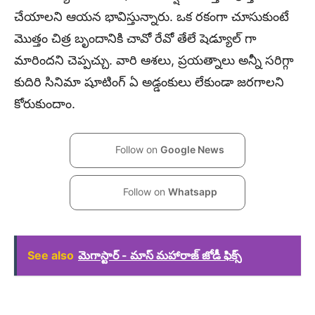
చేయాలని ఆయన భావిస్తున్నారు. ఒక రకంగా చూసుకుంటే
మొత్తం చిత్ర బృందానికి చావో రేవో తేలే షెడ్యూల్ గా
మారిందని చెప్పచ్చు. వారి ఆశలు, ప్రయత్నాలు అన్నీ సరిగ్గా
కుదిరి సినిమా షూటింగ్ ఏ అడ్డంకులు లేకుండా జరగాలని
కోరుకుందాం.
Follow on
Google News
Follow on
Whatsapp
See also
మెగాస్టార్ - మాస్ మహారాజ్ జోడీ ఫిక్స్