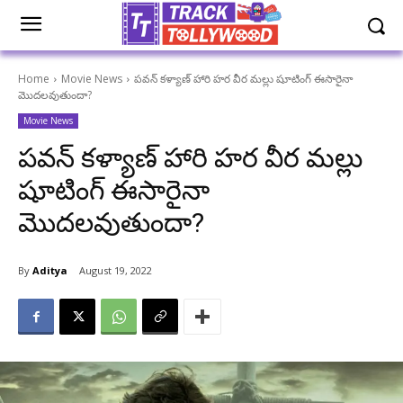
Home
Movie News
పవన్ కళ్యాణ్ హారి హర వీర మల్లు షూటింగ్ ఈసారైనా
మొదలవుతుందా?
Movie News
పవన్ కళ్యాణ్ హారి హర వీర మల్లు
షూటింగ్ ఈసారైనా
మొదలవుతుందా?
By
Aditya
August 19, 2022