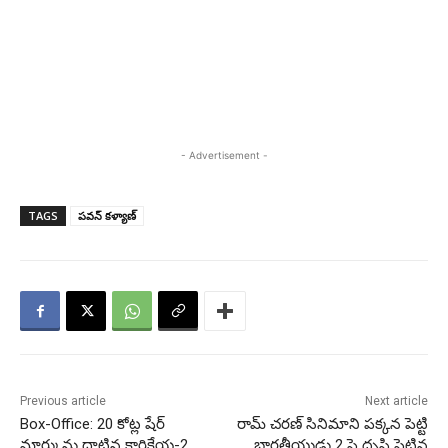
- Advertisement -
TAGS
పవన్ కళ్యాణ్
Previous article
Next article
Box-Office: 20 కోట్ల షేర్
రామ్ చరణ్ సినిమాని పక్కన పెట్టి
మార్కును దాటిన కార్తికేయ-2
భారతీయుడు 2 పై దృష్టి పెట్టిన