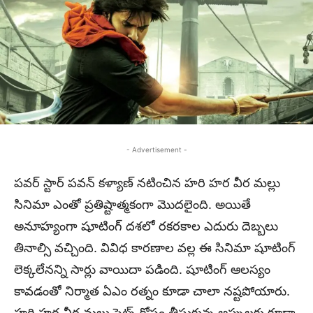
- Advertisement -
పవర్ స్టార్ పవన్ కళ్యాణ్ నటించిన హరి హర వీర మల్లు
సినిమా ఎంతో ప్రతిష్టాత్మకంగా మొదలైంది. అయితే
అనూహ్యంగా షూటింగ్ దశలో రకరకాల ఎదురు దెబ్బలు
తినాల్సి వచ్చింది. వివిధ కారణాల వల్ల ఈ సినిమా షూటింగ్
లెక్కలేనన్ని సార్లు వాయిదా పడింది. షూటింగ్ ఆలస్యం
కావడంతో నిర్మాత ఏఎం రత్నం కూడా చాలా నష్టపోయారు.
హరి హర వీర మల్లు సెట్స్ కోసం తీసుకున్న అప్పులకు కూడా