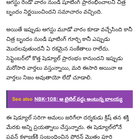
ఆగస్టు రెండో వారం నుండి షూటింగ్ ప్రారంభించాలని చిత్ర
బృందం నిర్ణయించిందని సమాచారం వచ్చింది.
అయితే ఇప్పుడు ఆగస్టు మూడో వారం కూడా వచ్చేసింది కానీ
చిత్ర బృందం నుండి షూటింగ్ గూర్చి కానీ ఎప్పుడు
మొదలవుతుందనీ ఏ రకమైన సంకేతాలు రాలేదు.
సెప్టెంబర్‌లో కొత్త షెడ్యూల్ ప్రారంభం కానుందని ఇప్పుడు
మరోసారి వార్తలు వస్తున్నాయి, మరి ఈసారి అయినా ఆ
వార్తలు నిజం అవుతాయో లేదో చూడాలి.
See also
NBK-108: ఆ టైటిల్ వద్దు అంటున్న బాలయ్య
ఈ షెడ్యూల్ సరిగా అమలు జరిగేలా దర్శకుడు క్రిష్ తన శక్తి
మేరకు అన్ని ప్రయత్నాలు చేస్తున్నారు. ఈ షెడ్యూల్‌లోనే
పవన్‌ కళ్యాణ్‌కి సంబంధించిన పోర్షన్‌ మొత్తం పూర్తి