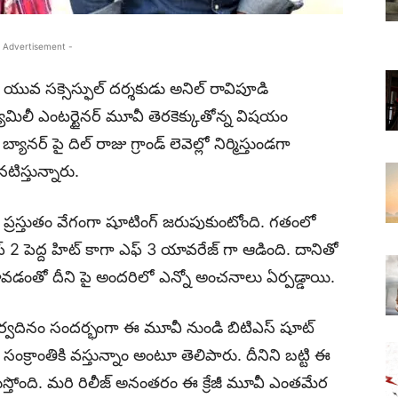
 Advertisement -
యువ సక్సెస్ఫుల్ దర్శకుడు అనిల్ రావిపూడి
్యామిలీ ఎంటర్టైనర్ మూవీ తెరకెక్కుతోన్న విషయం
బ్యానర్ పై దిల్ రాజు గ్రాండ్ లెవెల్లో నిర్మిస్తుండగా
నటిస్తున్నారు.
రస్తుతం వేగంగా షూటింగ్ జరుపుకుంటోంది. గతంలో
్ 2 పెద్ద హిట్ కాగా ఎఫ్ 3 యావరేజ్ గా ఆడింది. దానితో
వీ కావడంతో దీని పై అందరిలో ఎన్నో అంచనాలు ఏర్పడ్డాయి.
్వదినం సందర్భంగా ఈ మూవీ నుండి బిటిఎస్ షూట్
ంక్రాంతికి వస్తున్నాం అంటూ తెలిపారు. దీనిని బట్టి ఈ
ెలుస్తోంది. మరి రిలీజ్ అనంతరం ఈ క్రేజీ మూవీ ఎంతమేర