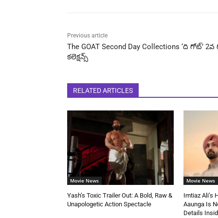
Previous article
The GOAT Second Day Collections ‘ది గోట్’ 2వ 
కలెక్షన్స్
RELATED ARTICLES
Movie News
Movie News
Yash’s Toxic Trailer Out: A Bold, Raw &
Imtiaz Ali’s
Unapologetic Action Spectacle
Aaunga Is No
Details Insi