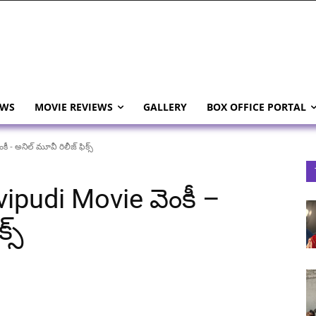
EWS
MOVIE REVIEWS
GALLERY
BOX OFFICE PORTAL
 - అనిల్ మూవీ రిలీజ్ ఫిక్స్
ipudi Movie వెంకీ –
్స్