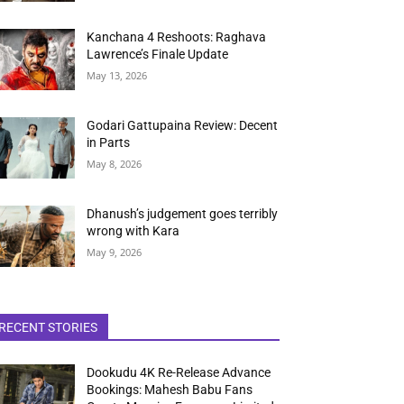
Kanchana 4 Reshoots: Raghava
Lawrence’s Finale Update
May 13, 2026
Godari Gattupaina Review: Decent
in Parts
May 8, 2026
Dhanush’s judgement goes terribly
wrong with Kara
May 9, 2026
RECENT STORIES
Dookudu 4K Re-Release Advance
Bookings: Mahesh Babu Fans