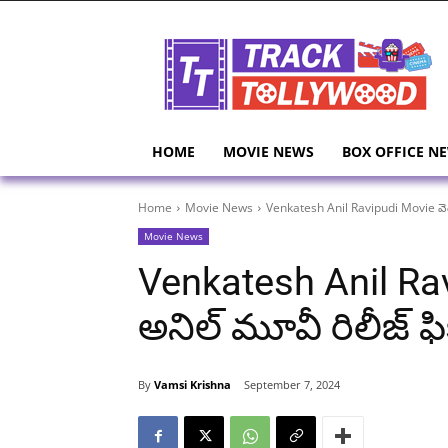
HOME
MOVIE NEWS
BOX OFFICE N
Home
Movie News
Venkatesh Anil Ravipudi Movie వెంకీ
Movie News
Venkatesh Anil Rav
అనిల్ మూవీ రిలీజ్ ఫిక
By
Vamsi Krishna
September 7, 2024