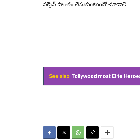
సక్సెస్ సొంతం చేసుకుంటుందో చూడాలి.
See also
Tollywood most Elite Heroes మహ
-