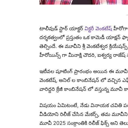
-
టాలీవుడ్ స్టార్ యాక్టర్
విక్టరీ వెంకటేష్
హీరోగా 
దర్శకత్వంలో ప్రస్తుతం ఒక కామెడీ యాక్షన్ ఫ
తెల్సిందే. ఈ మూవీని శ్రీ వెంకటేశ్వర క్రియేషన్స్ 
హీరోయిన్స్ గా మీనాక్షి చౌదరి, ఐశ్వర్య రాజేష్ 
ఇటీవల షూటింగ్ ప్రారంభం అయిన ఈ మూవీ ప్
వెంకటేష్, అనిల్ ల కాంబినేషన్ లో వచ్చిన ఎఫ
వారిద్దరి క్రేజీ కాంబినేషన్ లో వస్తున్న మూ
విషయం ఏమిటంటే, నేడు వినాయక చవితి పర
వీడియోని రిలీజ్ చేసిన మేకర్స్, తమ మూవీని స
మూవీ 2025 సంక్రాంతికి రిలీజ్ ఫిక్స్ అని త