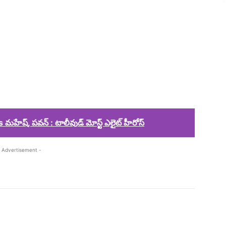
ేష్, పవన్ : టాలీవుడ్ మోస్ట్ ఎలైట్ హీరోస్
 Advertisement -