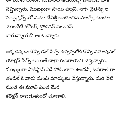
చెప్తున్నారు. ముఖ్యంగా సాయి పల్లవి, నాగ చైతన్య ల
పెర్ఫార్మన్స్ తో పాటు దేవిశ్రీ అందించిన సాంగ్స్, చందూ
మొండేటి టేకింగ్, ప్రొడక్షన్ వలుఎస్
బాగున్నాయని అంటున్నారు.
అక్కడక్కడా కొన్ని డల్ సీన్స్ ఉన్నప్పటికీ కొన్ని ఎమోషనల్
యాక్షన్ సీన్స్ అయితే బాగా కుదిరాయని చెప్తున్నారు.
ముఖ్యంగా పాకిస్థాన్ ఎపిసోడ్ బాగా ఉందని, ఓవరాల్ గా
తండేల్ కి వారు మంచి మార్కులు వేస్తున్నారు. మరి నేటి
నుండి ఈ మూవీ ఎంత మేర
కలెక్షన్ రాబడుతుందో చూడాలి.