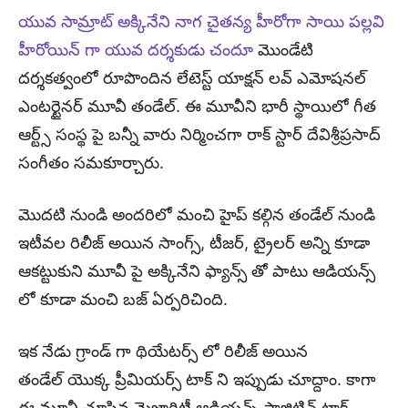
యువ సామ్రాట్ అక్కినేని నాగ చైతన్య హీరోగా సాయి పల్లవి
హీరోయిన్ గా యువ దర్శకుడు చందూ
మొండేటి
దర్శకత్వంలో రూపొందిన లేటెస్ట్ యాక్షన్ లవ్ ఎమోషనల్
ఎంటర్టైనర్ మూవీ తండేల్. ఈ మూవీని భారీ స్థాయిలో గీత
ఆర్ట్స్ సంస్థ పై బన్నీ వారు నిర్మించగా రాక్ స్టార్ దేవిశ్రీప్రసాద్
సంగీతం సమకూర్చారు.
మొదటి నుండి అందరిలో మంచి హైప్ కల్గిన తండేల్ నుండి
ఇటీవల రిలీజ్ అయిన సాంగ్స్, టీజర్, ట్రైలర్ అన్ని కూడా
ఆకట్టుకుని మూవీ పై అక్కినేని ఫ్యాన్స్ తో పాటు ఆడియన్స్
లో కూడా మంచి బజ్ ఏర్పరిచింది.
ఇక నేడు గ్రాండ్ గా థియేటర్స్ లో రిలీజ్ అయిన
తండేల్ యొక్క ప్రీమియర్స్ టాక్ ని ఇప్పుడు చూద్దాం. కాగా
ఈ మూవీ చూసిన మెజారిటీ ఆడియన్స్ పాజిటివ్ టాక్