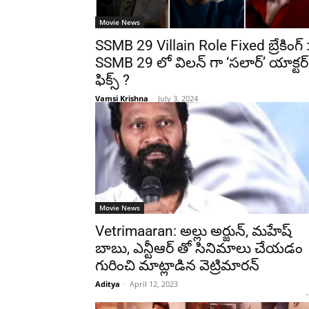
Movie News
SSMB 29 Villain Role Fixed బ్రేకింగ్ 
SSMB 29 లో విలన్ గా ‘సలార్’ యాక్టర్
ఫిక్స్ ?
Vamsi Krishna
-
July 3, 2024
Movie News
Vetrimaaran: అల్లు అర్జున్, మహేష్
బాబు, ఎన్టీఆర్ తో సినిమాలు చేయడం
గురించి మాట్లాడిన వెట్రిమారన్
Aditya
-
April 12, 2023
-