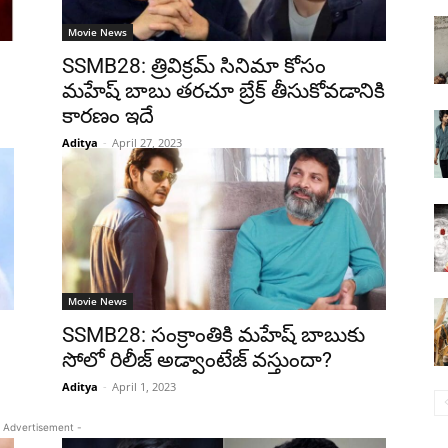
Movie News
:
SSMB28: త్రివిక్రమ్ సినిమా కోసం
మహేష్ బాబు తరచూ బ్రేక్ తీసుకోవడానికి
కారణం ఇదే
Aditya
-
April 27, 2023
Movie News
SSMB28: సంక్రాంతికి మహేష్ బాబుకు
సోలో రిలీజ్ అడ్వాంటేజ్ వస్తుందా?
Aditya
-
April 1, 2023
 Advertisement -