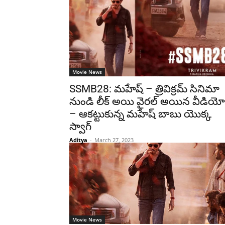
Movie News
SSMB28: మహేష్ – త్రివిక్రమ్ సినిమా
నుండి లీక్ అయి వైరల్ అయిన వీడియో
– ఆకట్టుకున్న మహేష్ బాబు యొక్క
స్వాగ్
Aditya
-
March 27, 2023
Movie News