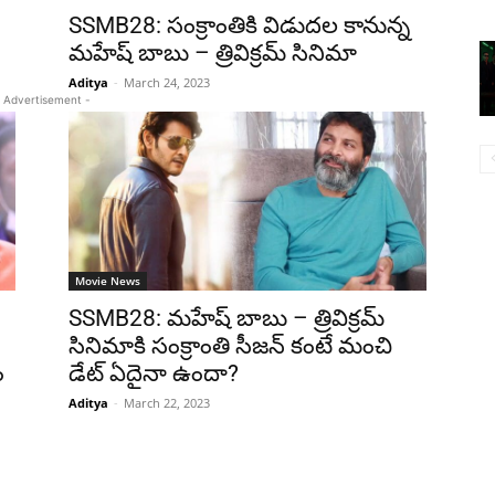
SSMB28: సంక్రాంతికి విడుదల కానున్న
మహేష్ బాబు – త్రివిక్రమ్ సినిమా
Aditya
-
March 24, 2023
 Advertisement -
Movie News
SSMB28: మహేష్ బాబు – త్రివిక్రమ్
సినిమాకి సంక్రాంతి సీజన్ కంటే మంచి
ం
డేట్ ఏదైనా ఉందా?
Aditya
-
March 22, 2023