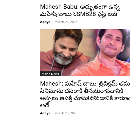
Mahesh Babu: అద్భుతంగా ఉన్న
మహేష్ బాబు SSMB28 ఫస్ట్ లుక్
Aditya
-
March 26, 2023
-
Movie News
Mahesh: మహేష్ బాబు, త్రివిక్రమ్ తమ
సినిమాను దసరాకి తీసుకురావడానికి
అస్సలు ఆసక్తి చూపకపోవడానికి కారణ
అదే
Aditya
-
March 23, 2023