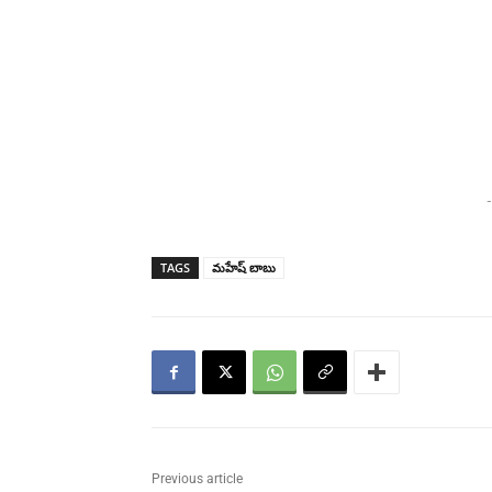
-
TAGS
మహేష్ బాబు
Previous article