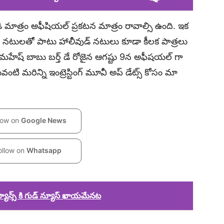
 మాత్రం అఫీషియల్ ప్రకటన మాత్రం రావాల్సి ఉంది. ఇక
్ నటులతో పాటు హాలీవుడ్ నటులు కూడా కీలక పాత్రలు
్ మహేష్ బాబు బర్త్ డే రోజైన ఆగష్టు 9న అఫీషయల్ గా
ంటి మరిన్ని ఇంట్రెస్టింగ్ మూవీ అప్ డేట్స్ కోసం మా
low on
Google News
ollow on
Whatsapp
ాన్స్ కి గుడ్ న్యూస్ ఖాయమేనట