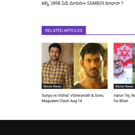
కల్కి 2898 ఏడి మాదిరిగా SSMB29 కూడానా ?
RELATED ARTICLES
Movie News
Movie News
Suriya vs Vishal: Vishwanath & Sons,
Varun Tej, N
Magudam Clash Aug 14
for Bhari