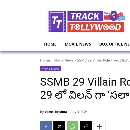
HOME
MOVIE NEWS
BOX OFFICE N
Home
Movie News
SSMB 29 Villain Role Fixed బ్రేకింగ్
Movie News
SSMB 29 Villain Rol
29 లో విలన్ గా ‘సలార్
By
Vamsi Krishna
July 3, 2024