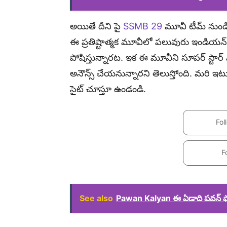
అయితే దీని పై
SSMB 29
మూవీ టీమ్ నుండి
ఈ ప్రతిష్టాత్మక మూవీలో పలువురు ఇండియన
పోషిస్తున్నారట. ఇక ఈ మూవీని సూపర్ స్టార
అనౌన్స్ చేయనున్నారని తెలుస్తోంది. మరి ఇటువ
సైట్ చూస్తూ ఉండండి.
Fol
F
See also
Pawan Kalyan ఈ ఏడాది పవన్ ఫ్య