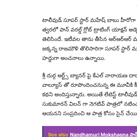
-
టాలీవుడ్ సూపర్ స్టార్ మహేష్ బాబు హీరోగా 
త్వరలో పాన్ వరల్డ్ గ్లోబ్ ట్రాటింగ్ యాక్ష
తెలిసిందే. ఇటీవల తాను తీసిన ఆర్ఆర్ఆర్ మూవ
జక్కన్న రాజమౌళి తొలిసారిగా సూపర్ స్టార్
హద్దుగా అంచనాలు ఉన్నాయి.
శ్రీ దుర్గ ఆర్ట్స్ బ్యానర్ పై కేఎల్ నారాయణ 
వాల్యూస్ తో రూపొందించనున్న ఈ మూవీకి కీ
కథని అందిస్తున్నారు. అయితే లేటెస్ట్ టాలీవ
సుకుమారన్ విలన్ గా నెగటివ్ పాత్రలో నటి
ఆయనని సంప్రదించి ఆ పాత్ర కోసం సైన్ చేయించు
See also
Nandhamuri Mokshagna పాన్ ఇం