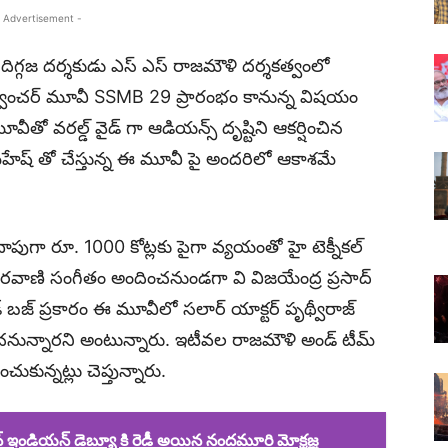
 Advertisement -
దిగ్గజ దర్శకుడు ఎస్ ఎస్ రాజమౌళి దర్శకత్వంలో
న్ అడ్వెంచర్ మూవీ SSMB 29 ప్రారంభం కానున్న విషయం
ీతో వరల్డ్ వైడ్ గా ఆడియన్స్ దృష్టిని ఆకర్షించిన
 మహేష్ తో చేస్తున్న ఈ మూవీ పై అందరిలో ఆకాశమే
దాదాపుగా రూ. 1000 కోట్లకు పైగా వ్యయంతో హై టెక్నీకల్
రవాణి సంగీతం అందించనుండగా వి విజయేంద్ర ప్రసాద్
ుడ్ బజ్ ప్రకారం ఈ మూవీలో సలార్ యాక్టర్ పృథ్వీరాజ్
ంచనున్నారని అంటున్నారు. ఇటీవల రాజమౌళి అండ్ టీమ్
కున్నట్లు చెప్తున్నారు.
డియన్ డెబ్యూ కి రెడీ అయిన నందమూరి మోక్షజ్ఞ