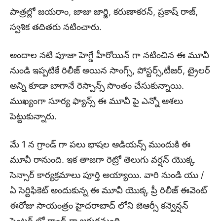
పాత్రల్లో జయరాం, జాజు జార్జి, కరుణాకరన్, ప్రకాష్ రాజ్,
స్వశిక తదితరు నటించారు.
అందాల నటి పూజా హెగ్డే హీరోయిన్ గా నటించిన ఈ మూవీ
నుండి ఇప్పటికే రిలీజ్ అయిన సాంగ్స్, పోస్టర్స్,టీజర్, ట్రైలర్
అన్ని కూడా బాగానే రెస్పాన్స్ సొంతం చేసుకున్నాయి.
ముఖ్యంగా సూర్య ఫ్యాన్స్ ఈ మూవీ పై ఎన్నో ఆశలు
పెట్టుకున్నారు.
మే 1 న గ్రాండ్ గా పలు భాషల ఆడియన్స్ ముందుకి ఈ
మూవీ రానుంది. ఇక తాజగా రెట్రో తెలుగు వర్షన్ యొక్క
సెన్సార్ కార్యక్రమాలు పూర్తి అయ్యాయి. వారి నుండి యు /
ఏ సెర్టిఫికెట్ అందుకున్న ఈ మూవీ యొక్క ప్రీ రిలీజ్ ఈవెంట్
ఈరోజు సాయంత్రం హైదరాబాద్ లోని జెఆర్సీ కన్వెన్షన్
సెంటర్ లో గ్రాండ్ గా జరుగనుంది.