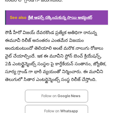
See also
క్రేజీ ఆఫర్స్ దక్కించుకున్న సాయి అభ్యంకర్
రౌడీ హీరో విజయ్ దేవరకొండ ప్రత్యేక అతిధిగా రానున్న
ఈమూవీ రిలీజ్ అనంతరం ఎంతమేర విజయం
అందుకుంటుందో తెలియాలి అంటే మరొక నాలుగు రోజులు
వైట్ చేయాల్సిందే. ఇక ఈ మూవీని స్టోన్ బెంచ్ క్రియేషన్స్,
2డి ఎంటర్టైన్మెంట్స్ సంస్థల పై కార్తేకేయన్ సంతానం, జ్యోతిక,
సూర్య గ్రాండ్ గా భారీ వ్యయంతో నిర్మించారు. ఈ మూవీని
తెలుగులో సితార ఎంటర్టైన్మెంట్స్ సంస్థ రిలీజ్ చేస్తోంది.
Follow on
Google News
Follow on
Whatsapp