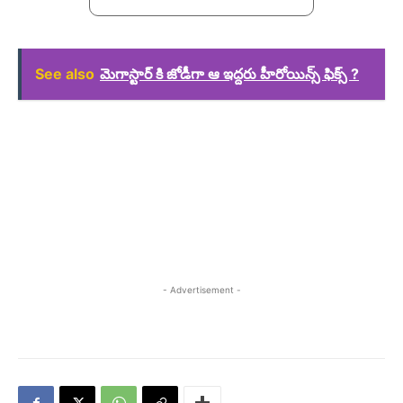
See also
మెగాస్టార్ కి జోడీగా ఆ ఇద్దరు హీరోయిన్స్ ఫిక్స్ ?
- Advertisement -