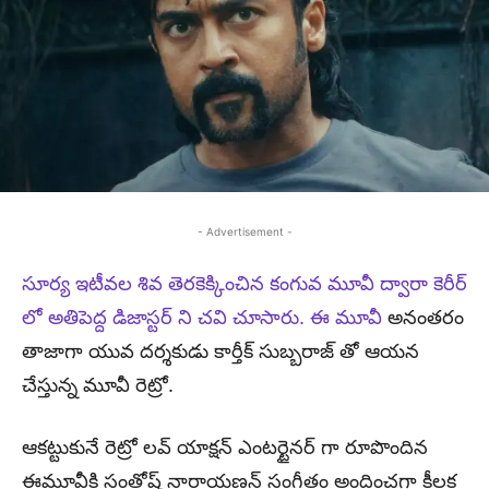
- Advertisement -
సూర్య ఇటీవల శివ తెరకెక్కించిన కంగువ మూవీ ద్వారా కెరీర్
లో అతిపెద్ద డిజాస్టర్ ని చవి చూసారు. ఈ మూవీ
అనంతరం
తాజాగా యువ దర్శకుడు కార్తీక్ సుబ్బరాజ్ తో ఆయన
చేస్తున్న మూవీ రెట్రో.
ఆకట్టుకునే రెట్రో లవ్ యాక్షన్ ఎంటర్టైనర్ గా రూపొందిన
ఈమూవీకి సంతోష్ నారాయణన్ సంగీతం అందించగా కీలక