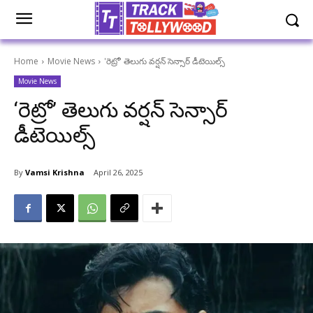
Home
Movie News
'రెట్రో' తెలుగు వర్షన్ సెన్సార్ డీటెయిల్స్
Movie News
‘రెట్రో’ తెలుగు వర్షన్ సెన్సార్
డీటెయిల్స్
By
Vamsi Krishna
April 26, 2025