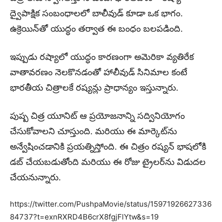
ద్వైపాక్షిక సంబంధాలలో బాలీవుడ్ కూడా ఒక భాగం.
ఉక్రెయిన్‌తో యుద్ధం తర్వాత ఈ బంధం బలపడింది.
ఇప్పుడు రష్యాలో యుద్ధం కారణంగా అమెరికా వ్యతిరేక
వాతావరణం నెలకొనడంతో హాలీవుడ్ సినిమాల కంటే
భారతీయ చిత్రాలకే రష్యన్లు ప్రాధాన్యం ఇస్తున్నారు.
పుష్ప చిత్ర యూనిట్ ఆ ప్రయోజనాన్ని సద్వినియోగం
చేసుకోవాలని చూస్తుంది. మరియు ఈ మార్కెట్‌ను
అన్వేషించడానికి ప్రయత్నిస్తోంది. ఈ చిత్రం రష్యన్ భాషలోకి
డబ్ చేయబడుతోంది మరియు ఈ రోజు ట్రైలర్‌ను విడుదల
చేయనున్నారు.
https://twitter.com/PushpaMovie/status/15971926627336
84737?t=exnRXRD4B6crX8fgjFlYtw&s=19