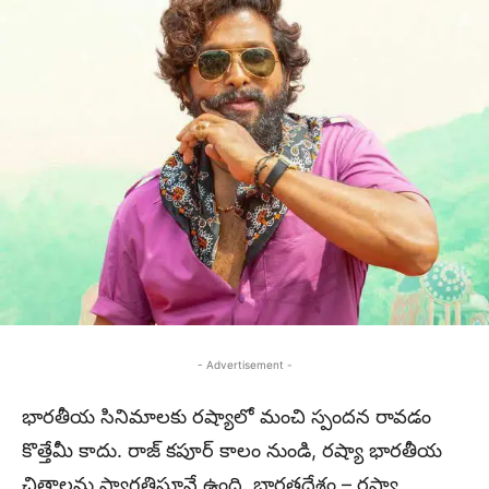
- Advertisement -
భారతీయ సినిమాలకు రష్యాలో మంచి స్పందన రావడం
కొత్తేమీ కాదు. రాజ్ కపూర్ కాలం నుండి, రష్యా భారతీయ
చిత్రాలను స్వాగతిస్తూనే ఉంది. భారతదేశం – రష్యా