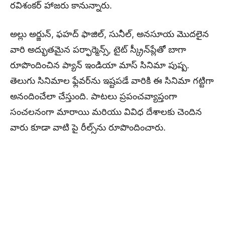
రవిశంకర్ హాజరు కానున్నారు.
అల్లు అర్జున్, ఫహద్ ఫాజిల్, సునీల్, అనసూయ మొదలైన
వారి అద్భుతమైన పర్ఫార్మెన్స్, టైట్ స్క్రీన్‌ప్లేతో బాగా
రూపొందించిన ప్యాన్ ఇండియా మాస్ సినిమా పుష్ప.
తెలుగు సినిమాల ఫ్లేవర్‌ను ఇష్టపడే వారికి ఈ సినిమా గట్టిగా
అనందించేలా చేస్తుంది. పాటలు ప్రపంచవ్యాప్తంగా
సంచలనంగా మారాయి మరియు వివిధ దేశాలకు చెందిన
వారు కూడా వాటి పై రీల్స్‌ను రూపొందించారు.