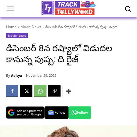
Home
Movie News
డిసెంబర్ 8న రష్యాలో విడుదల కానున్న పుష్ప: ది రైజ్
Movie News
డిసెంబర్ 8న రష్యాలో విడుదల
కానున్న పుష్ప: ది రైజ్
By
Aditya
November 29, 2022
Follow
Follow