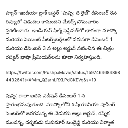
ప్యాన్-ఇండియా బ్లాక్ బస్టర్ “పుష్ప: ది రైజ్” డిసెంబర్ 8న
రష్యాలో విడుదల కానుందని మేకర్స్ సోమవారం
ప్రకటించారు. ఇండియన్ ఫిల్మ్ ఫెస్టివల్‌లో భాగంగా మాస్కో
మరియు సెయింట్ పీటర్స్‌బర్గ్‌లలో వరుసగా డిసెంబర్ 1
మరియు డిసెంబర్ 3 న అల్లు అర్జున్ నటించిన ఈ చిత్రం
రష్యన్ భాషా ప్రీమియర్‌లను కూడా నిర్వహిస్తుంది.
https://twitter.com/PushpaMovie/status/1597464684898
443264?t=Xfvim_Q2arhLRXLPdCKEVg&s=19
పుష్ప’ గాలా ఐదవ ఎడిషన్ డిసెంబర్ 1 న
ప్రారంభమవుతుంది. మాస్కోలోని ఓషియానియా షాపింగ్
సెంటర్‌లో జరగనున్న ఈ వేడుకకు అల్లు అర్జున్, రష్మిక
మందన్న, దర్శకుడు సుకుమార్ బండ్రెడ్డి మరియు నిర్మాత