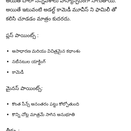
అయితే చాలా సన్నివేశాలు హాస్యాస్పదంగా సాగుతాయి.
అయితే ఇటువంటి అడల్ట్ కామెడీ మూవీస్ ని ఫామిలీ తో
కలిసి చూడడం మాత్రం కుదరదు.
ప్లస్ పాయింట్స్ :
అసాధారణ మరియు విచిత్రమైన కథాంశం
నటీనటుల యాక్టింగ్
కామెడీ
మైనస్ పాయింట్స్:
కొంత సీన్స్ అనంతరం పట్టు కోల్పోతుంది
కొన్ని చోట్ల మాత్రమే సాగిన అనుభూతి
తీర్పు :