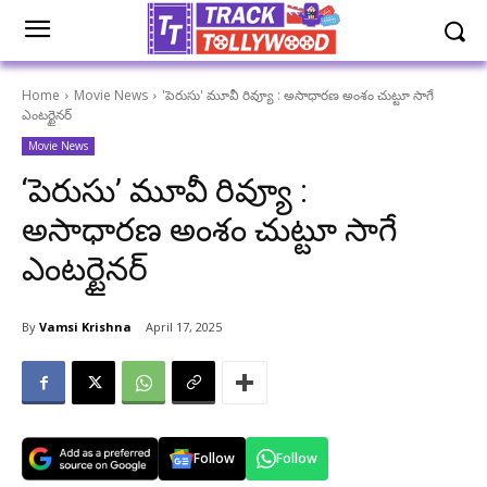
Home
Movie News
'పెరుసు' మూవీ రివ్యూ : అసాధారణ అంశం చుట్టూ సాగే
ఎంటర్టైనర్
Movie News
‘పెరుసు’ మూవీ రివ్యూ :
అసాధారణ అంశం చుట్టూ సాగే
ఎంటర్టైనర్
By
Vamsi Krishna
April 17, 2025
Follow
Follow