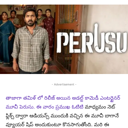
- Advertisement -
తాజాగా తమిళ్ లో రిలీజ్ అయిన అడల్ట్ కామెడీ ఎంటర్టైనర్
మూవీ పెరుసు. ఈ వారం ప్రముఖ ఓటిటి
మాధ్యమం నెట్
ఫ్లిక్స్ ద్వారా ఆడియన్స్ ముందుకి వచ్చిన ఈ మూవీ బాగానే
వ్యూయర్ షిప్ అందుకుంటూ కొనసాగుతోంది. మరి ఈ