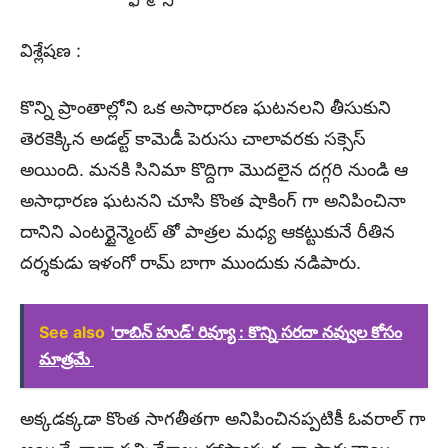
విశ్లేషణ :
కొన్ని ప్రాంతాల్లోని ఒక అసాధారణ ఘటనలని తీసుకుని
తెరకెక్కిన అడల్ట్ కామెడీ పెరుసు చాలావరకు సక్సెస్
అయింది. మనకి సినిమా కొద్దిగా మొదలైన దగ్గరి నుండి ఆ
అసాధారణ ఘటనని చూసి కొంత షాకింగ్ గా అనిపించినా
దానిని ఎంటర్టైన్మెంట్ తో పాత్రల మధ్య ఆకట్టుకునే రీతిన
దర్శకుడు ఇళంగో రామ్ బాగా ముందుకు నడిపారు.
See also
'రాబిన్ హుడ్' రివ్యూ : కొన్ని సరదా నవ్వుల కోసం
మాత్రమే
అక్కడక్కడా కొంత సాగతీతగా అనిపించినప్పటికీ ఓవరాల్ గా