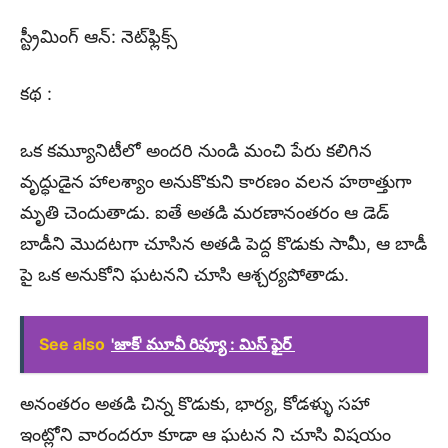
స్ట్రీమింగ్ ఆన్: నెట్‌ఫ్లిక్స్
కథ :
ఒక కమ్యూనిటీలో అందరి నుండి మంచి పేరు కలిగిన
వృద్ధుడైన హాలశ్యాం అనుకొకుని కారణం వలన హఠాత్తుగా
మృతి చెందుతాడు. ఐతే అతడి మరణానంతరం ఆ డెడ్
బాడీని మొదటగా చూసిన అతడి పెద్ద కొడుకు సామీ, ఆ బాడీ
పై ఒక అనుకోని ఘటనని చూసి ఆశ్చర్యపోతాడు.
See also
'జాక్' మూవీ రివ్యూ : మిస్ ఫైర్
అనంతరం అతడి చిన్న కొడుకు, భార్య, కోడళ్ళు సహా
ఇంట్లోని వారందరూ కూడా ఆ ఘటన ని చూసి విషయం