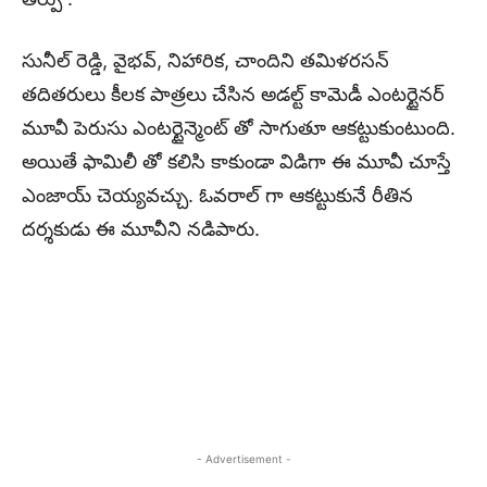
సునీల్ రెడ్డి, వైభవ్, నిహారిక, చాందిని తమిళరసన్
తదితరులు కీలక పాత్రలు చేసిన అడల్ట్ కామెడీ ఎంటర్టైనర్
మూవీ పెరుసు ఎంటర్టైన్మెంట్ తో సాగుతూ ఆకట్టుకుంటుంది.
అయితే ఫామిలీ తో కలిసి కాకుండా విడిగా ఈ మూవీ చూస్తే
ఎంజాయ్ చెయ్యవచ్చు. ఓవరాల్ గా ఆకట్టుకునే రీతిన
దర్శకుడు ఈ మూవీని నడిపారు.
- Advertisement -