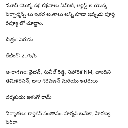
మూవీ యొక్క కథ కథనాలు ఏమిటి, ఆర్టిస్ట్ ల యొక్క
పెర్ఫార్మన్స్ లు ఇతర అంశాలు అన్ని కూడా ఇప్పుడు పూర్తి
రివ్యూ లో చూద్దాం.
చిత్రం: పెరుసు
రేటింగ్: 2.75/5
తారాగణం: వైభవ్, సునీల్ రెడ్డి, నిహారిక NM, చాందిని
తమిళరసన్, బాల శరవణన్ మరియు ఇతరులు
దర్శకుడు: ఇళంగో రామ్
నిర్మాతలు: కార్తెకేన్ సంతానం, హర్మన్ బవేజా, హిరణ్య
పెరీరా