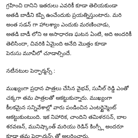
గ్రహించి దానిని ఇతరులు ఎవరికీ కూడా తెలియకుండా
అతడి బాడీని కప్పి ఉంచేందుకు ప్రయత్నిస్తుంటారు. మరి
అంత సడన్ గా హాలశ్యాం ఎందుకు మరణించాడు,
అతడి బాడీ లోని ఆ అసాధారణ ఘటన ఏంటి, అది అందరికీ
తెలిసిందా, చివరికి ఏమైంది అనేది మొత్తం కూడా
పెరుసు మూవీలో చూడాల్సిందే.
నటీనటుల పెర్ఫార్మన్స్ :
ముఖ్యంగా ప్రధాన పాత్రలు చేసిన వైభవ్, సునీల్ రెడ్డి ఎంతో
చక్కగా తమ పాత్రలతో ఆకట్టుకున్నారు. ముఖ్యంగా
కీలకమైన సన్నివేశాల్లో వారు పండించిన ఎంటర్టైన్మెంట్
ఆకట్టుకుంటుంది. ఇక నిహారిక, చాందిని తమిళరసన్, బాల
శరవణన్, మునిష్కాంత్ మరియు రెడిన్ కింగ్స్లీ అందరూ
కూడా తమ పెర్ఫార్మన్స్ తో అలరించారు.