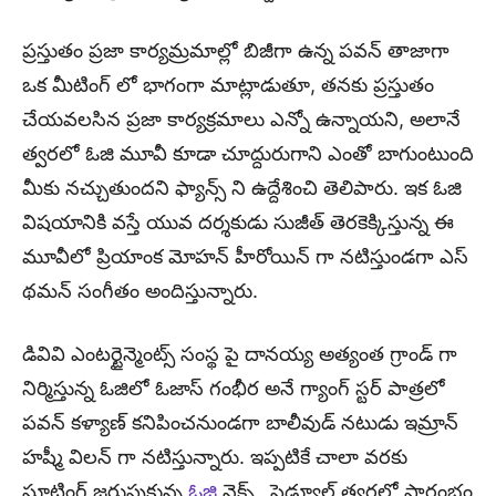
ప్రస్తుతం ప్రజా కార్యమ్రమాల్లో బిజీగా ఉన్న పవన్ తాజాగా
ఒక మీటింగ్ లో భాగంగా మాట్లాడుతూ, తనకు ప్రస్తుతం
చేయవలసిన ప్రజా కార్యక్రమాలు ఎన్నో ఉన్నాయని, అలానే
త్వరలో ఓజి మూవీ కూడా చూద్దురుగాని ఎంతో బాగుంటుంది
మీకు నచ్చుతుందని ఫ్యాన్స్ ని ఉద్దేశించి తెలిపారు. ఇక ఓజి
విషయానికి వస్తే యువ దర్శకుడు సుజీత్ తెరకెక్కిస్తున్న ఈ
మూవీలో ప్రియాంక మోహన్ హీరోయిన్ గా నటిస్తుండగా ఎస్
థమన్ సంగీతం అందిస్తున్నారు.
డివివి ఎంటర్టైన్మెంట్స్ సంస్థ పై దానయ్య అత్యంత గ్రాండ్ గా
నిర్మిస్తున్న ఓజిలో ఓజాస్ గంభీర అనే గ్యాంగ్ స్టర్ పాత్రలో
పవన్ కళ్యాణ్ కనిపించనుండగా బాలీవుడ్ నటుడు ఇమ్రాన్
హష్మీ విలన్ గా నటిస్తున్నారు. ఇప్పటికే చాలా వరకు
షూటింగ్ జరుపుకున్న
ఓజి
నెక్స్ట్ షెడ్యూల్ త్వరలో ప్రారంభం