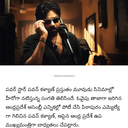
- Advertisement -
పవర్ స్టార్ పవన్ కళ్యాణ్ ప్రస్తుతం మూవుడు సినిమాల్లో
హీరోగా నటిస్తున్న సంగతి తెలిసిందే. ఓవైపు తాజాగా జరిగిన
ఆంధ్రప్రదేశ్ అసెంబ్లీ ఎన్నికల్లో పోటీ చేసి పిఠాపురం ఎమ్యెల్యే
గా గెలిచిన పవన్ కళ్యాణ్, ఆపైన ఆంధ్ర ప్రదేశ్ ఉప
ముఖ్యమంత్రిగా బాధ్యతలు చేపట్టారు.