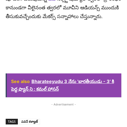
కానుండగా వీలైనంత త్వరలో మూవీని ఆడియన్స్ ముందుకి
తీసుకువచ్చేందుకు మేకర్స్ సన్నాహాలు చేస్తున్నారు.
See also
Bharateeyudu 3 నేను 'భారతీయుడు - 3' కి
పెద్ద ఫ్యాన్ ని : కమల్ హాసన్
- Advertisement -
TAGS
పవన్ కళ్యాణ్