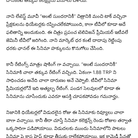
దానికంటే తక్కువ కలెక్షన్లను వసూలు చేశాయి.
నాని లేటెస్ట్ మూవీ “అంటే సుందరానికీ” చిత్రానికి మంచి టాక్ వచ్చినా
ప్రేక్షకులను థియేటర్లకు రప్పించలేకపోయింది, కాగా టీవీలో కూడా అదే
ఫలితాన్ని అందుకుంది. ఈ చిత్రం ప్రపంచ టెలివిజన్ ప్రీమియర్ ఇటీవలే
జెమినీ టీవీలో జరిగింది. నాని మార్కెట్ ధర కంటే దాదాపు రెట్టింపు
ధరకు ఛానల్ ఈ సినిమా హక్కులను కొనుగోలు చేసింది.
కానీ రేటింగ్స్ మాత్రం షాకింగ్ గా వచ్చాయి. “అంటే సుందరానికీ”
సినిమాకి చాలా తక్కువ రేటింగ్ వచ్చింది. ఏకంగా 1.88 TRP ని
సాధించడం అనేది చాలా దారుణం అనే చెప్పాలి. టీవీలో సినిమా
ప్రీమియర్లలోనే ఇది అత్యల్ప రేటింగ్. పండగ సెలవులలో కూడా ఈ
సినిమాను చూసేందుకు ఎవరూ ఆసక్తి చూపకపోవడం గమనార్హం.
నిజానికి ధియేటర్లలో విడుదలైన రోజు ఈ సినిమాకు రివ్యూలు చాలా
బాగా వచ్చాయి. కానీ తీరా చూస్తే సినిమా కలెక్షన్స్ రెండు రోజుల తర్వాత
ఒక్కసారిగా పడిపోయాయి. విడుదలకు ముందు సినిమాలోని పాటలు
సినిమా పై కాస్త హైప్ కూడా తీసుకు రాలేకపోయాయి. ఇక కామెడీ సీన్లతో