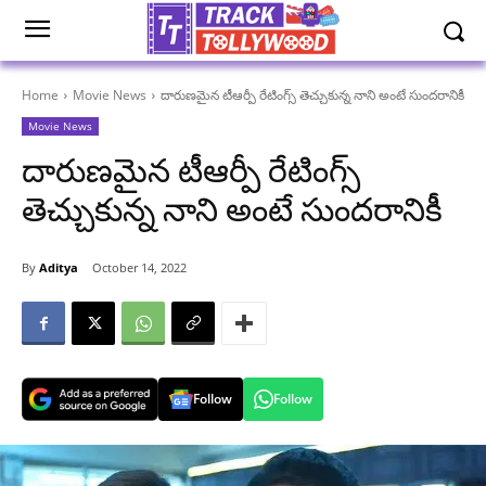
Home
Movie News
దారుణమైన టీఆర్పీ రేటింగ్స్ తెచ్చుకున్న నాని అంటే సుందరానికీ
Movie News
దారుణమైన టీఆర్పీ రేటింగ్స్
తెచ్చుకున్న నాని అంటే సుందరానికీ
By
Aditya
October 14, 2022
Follow
Follow