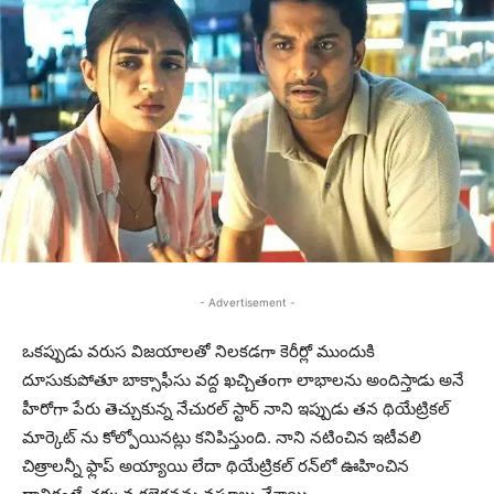
- Advertisement -
ఒకప్పుడు వరుస విజయాలతో నిలకడగా కెరీర్లో ముందుకి
దూసుకుపోతూ బాక్సాఫీసు వద్ద ఖచ్చితంగా లాభాలను అందిస్తాడు అనే
హీరోగా పేరు తెచ్చుకున్న నేచురల్ స్టార్ నాని ఇప్పుడు తన థియేట్రికల్
మార్కెట్ ను కోల్పోయినట్లు కనిపిస్తుంది. నాని నటించిన ఇటీవలి
చిత్రాలన్నీ ఫ్లాప్ అయ్యాయి లేదా థియేట్రికల్ రన్‌లో ఊహించిన