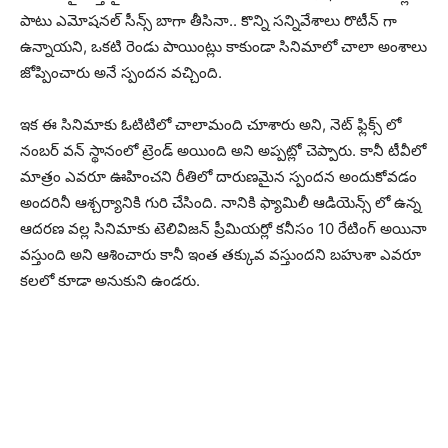
పాటు ఎమోషనల్ సీన్స్ బాగా తీసినా.. కొన్ని సన్నివేశాలు రొటీన్ గా
ఉన్నాయని, ఒకటి రెండు పాయింట్లు కాకుండా సినిమాలో చాలా అంశాలు
జోప్పించారు అనే స్పందన వచ్చింది.
ఇక ఈ సినిమాకు ఓటిటిలో చాలామంది చూశారు అని, నెట్ ఫ్లిక్స్ లో
నంబర్ వన్ స్థానంలో ట్రెండ్ అయింది అని అప్పట్లో చెప్పారు. కానీ టీవీలో
మాత్రం ఎవరూ ఊహించని రీతిలో దారుణమైన స్పందన అందుకోవడం
అందరినీ ఆశ్చర్యానికి గురి చేసింది. నానికి ఫ్యామిలీ ఆడియెన్స్ లో ఉన్న
ఆదరణ వల్ల సినిమాకు టెలివిజన్ ప్రీమియర్లో కనీసం 10 రేటింగ్ అయినా
వస్తుంది అని ఆశించారు కానీ ఇంత తక్కువ వస్తుందని బహుశా ఎవరూ
కలలో కూడా అనుకుని ఉండరు.