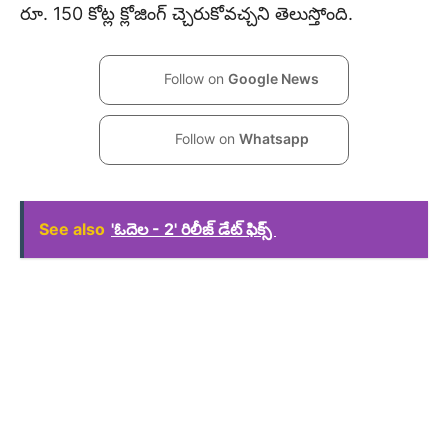
రూ. 150 కోట్ల క్లోజింగ్ చ్చెరుకోవచ్చని తెలుస్తోంది.
Follow on
Google News
Follow on
Whatsapp
See also
​'ఓదెల - 2' రిలీజ్ డేట్ ఫిక్స్