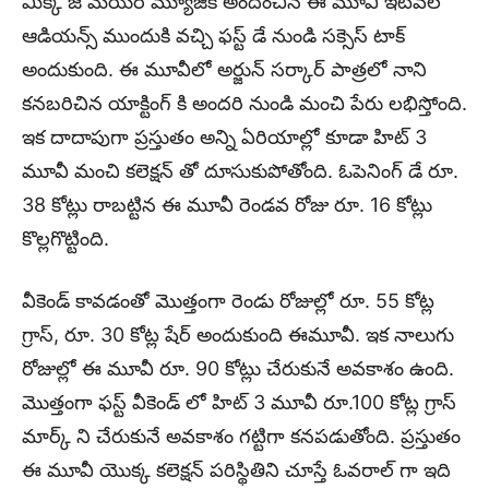
మీక్కి జె మేయర్ మ్యూజిక్ అందించిన ఈ మూవీ ఇటీవల
ఆడియన్స్ ముందుకి వచ్చి ఫస్ట్ డే నుండి సక్సెస్ టాక్
అందుకుంది. ఈ మూవీలో అర్జున్ సర్కార్ పాత్రలో నాని
కనబరిచిన యాక్టింగ్ కి అందరి నుండి మంచి పేరు లభిస్తోంది.
ఇక దాదాపుగా ప్రస్తుతం అన్ని ఏరియాల్లో కూడా హిట్ 3
మూవీ మంచి కలెక్షన్ తో దూసుకుపోతోంది. ఓపెనింగ్ డే రూ.
38 కోట్లు రాబట్టిన ఈ మూవీ రెండవ రోజు రూ. 16 కోట్లు
కొల్లగొట్టింది.
వీకెండ్ కావడంతో మొత్తంగా రెండు రోజుల్లో రూ. 55 కోట్ల
గ్రాస్, రూ. 30 కోట్ల షేర్ అందుకుంది ఈమూవీ. ఇక నాలుగు
రోజుల్లో ఈ మూవీ రూ. 90 కోట్లు చేరుకునే అవకాశం ఉంది.
మొత్తంగా ఫస్ట్ వీకెండ్ లో హిట్ 3 మూవీ రూ.100 కోట్ల గ్రాస్
మార్క్ ని చేరుకునే అవకాశం గట్టిగా కనపడుతోంది. ప్రస్తుతం
ఈ మూవీ యొక్క కలెక్షన్ పరిస్థితిని చూస్తే ఓవరాల్ గా ఇది