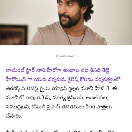
- Advertisement -
నాచురల్ స్టార్ నాని హీరోగా అందాల నటి శ్రీనిధి శెట్టి
హీరోయిన్ గా యువ దర్శకుడు శైలేష్ కొలను దర్శకత్వంలో
తెరకెక్కిన లేటెస్ట్ క్రైమ్ యాక్షన్ థ్రిల్లర్ మూవీ హిట్ 3. ఈ
మూవీలో రావు రమేష్, సూర్య శ్రీనివాస్, అదిల్ పల,
సముద్రఖని, కోమలీ ప్రసాద్ తదితరులు కీలక పాత్రలు
చేసారు.