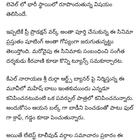
లెవెల్ లో భారీ స్థాయిలో రూపొందుతున్న విషయం
తెలిసిందే.
ఇప్పటికే ప్రీ ప్రొడక్షన్ వర్క్ అంతా పూర్తి చేసుకున్న ఈ సినిమా
ప్రస్తుతం షూటింగ్ అంతా గోప్యంగా జరుగుతున్నట్టు
తెలుస్తోంది. మరోవైపు ఈ సినిమాకు సంబంధించి సంగీత
దర్శకుడు కీరవాణి కూడా కొన్ని ట్యూన్స్ సమకూర్చారట.
కేఎల్ నారాయణ శ్రీ దుర్గా ఆర్ట్స్ బ్యానర్ పై నిర్మిస్తున్న ఈ
మూవీలో మహేష్ బాబు ఇంతకుముందు ఎన్నడూ
కనిపించనటువంటి ఒక పవర్ఫుల్ పాత్రలో కనిపించనున్నారు.
అందుకోసం ఆయన బల్క్ గా బాడీని పెంచడంతో పాటు ఫుల్
గా క్రాఫ్, గడ్డం కూడా పెంచుతున్నారు.
అయితే లేటెస్ట్ టాలీవుడ్ వర్గాల సమాచారం ప్రకారం ఈ