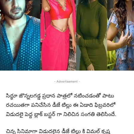
- Advertisement -
సిద్ధూ జొన్నలగడ్డ ప్రధాన పాత్రలో నటించడంతో పాటు
రచయితగా పనిచేసిన డీజే టిల్లు ఈ ఏడాది ఫిబ్రవరిలో
విడుదలై పెద్ద బ్లాక్ బస్టర్ గా నిలిచిన సంగతి తెలిసిందే.
చిన్న సినిమాగా విడుదలైన డీజే టిల్లు కి విమల్ కృష్ణ