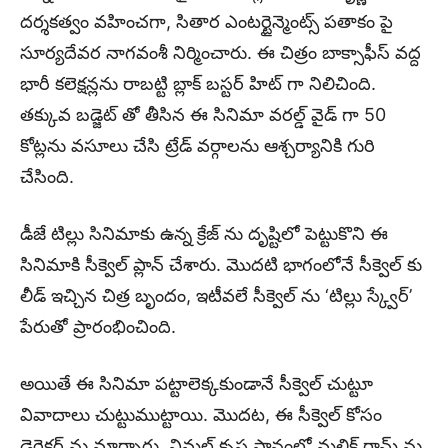
దర్శకత్వం వహించగా, సితార ఎంటర్టైన్మెంట్స్ పతాకం పై
సూర్యదేవర నాగవంశీ నిర్మించారు. ఈ చిత్రం బాక్సాఫీస్ వద్ద
భారీ కలెక్షన్లను రాబట్టి బ్లాక్ బస్టర్ హిట్ గా నిలిచింది.
తక్కువ బడ్జెట్ తో తీసిన ఈ సినిమా వరల్డ్ వైడ్ గా 50
కోట్లను వసూలు చేసి ట్రేడ్ వర్గాలను ఆశ్చర్యానికి గురి
చేసింది.
డీజే టిల్లు సినిమాకు ఉన్న క్రేజ్ ను దృష్టిలో పెట్టుకొని ఈ
సినిమాకి సీక్వెల్ ప్లాన్ చేశారు. మొదటి భాగంలోనే సీక్వెల్ కు
లీడ్ ఇచ్చిన చిత్ర బృందం, ఇటీవలే సీక్వెల్ ను ‘టిల్లు స్క్వేర్’
పేరుతో ప్రారంభించింది.
అయితే ఈ సినిమా పట్టాలెక్కకుండానే సీక్వెల్ చుట్టూ
వివాదాలు చుట్టుముట్టాయి. మొదట, ఈ సీక్వెల్ కోసం
డైరెక్టర్ ను మార్చారు, విమల్ కృష్ణ స్థానంలో మల్లిక్ రామ్ ను