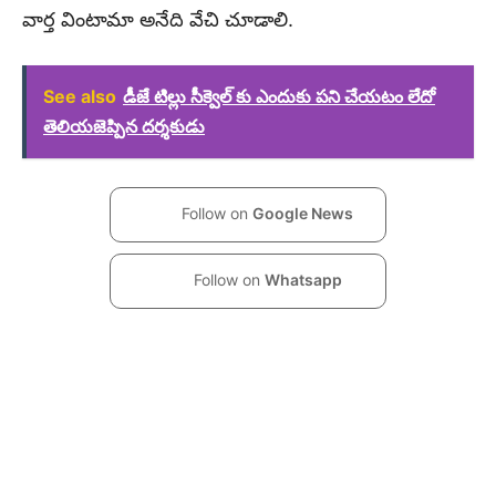
వార్త వింటామా అనేది వేచి చూడాలి.
See also
డీజే టిల్లు సీక్వెల్ కు ఎందుకు పని చేయటం లేదో
తెలియజెప్పిన దర్శకుడు
Follow on
Google News
Follow on
Whatsapp