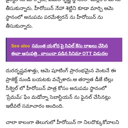
తీసుకున్నారు. హీరోయిన్ నేహా శెట్టిని కూడా మార్చి ఆమె
స్థానంలో అనుపమ పరమేశ్వరన్ ను హీరోయిన్ ను
తీసుకున్నారు.
See also
సమంత యశోద పై సివిల్ కేసు దాఖలు చేసిన
ఈవా ఆసుపత్రి.. వాయిదా పడిన సినిమా OTT విడుదల
దురదృష్టవశాత్తు, ఆమె షూటింగ్ ప్రారంభమైన వెంటనే ఈ
ప్రాజెక్ట్ నుండి బయటకు వచ్చేశారు.ఆ తర్వాత డీజే టిల్లు
సీక్వెల్ లో హీరోయిన్ పాత్ర కోసం అనుపమ స్థానంలో
‘ప్రేమమ్’ ఫేం మడోన్నా సెబాస్టియన్ ను ఫైనల్ చేసినట్లు
ఇటీవలే సమాచారం అందింది.
చాలా కాలంగా తెలుగులో హీరోయిన్ గా నిలదొక్కుకోవాలని