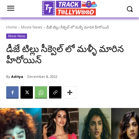
Home
Movie News
డీజే టిల్లు సీక్వెల్ లో మళ్ళీ మారిన హీరోయిన్
Movie News
డీజే టిల్లు సీక్వెల్ లో మళ్ళీ మారిన
హీరోయిన్
By
Aditya
December 8, 2022