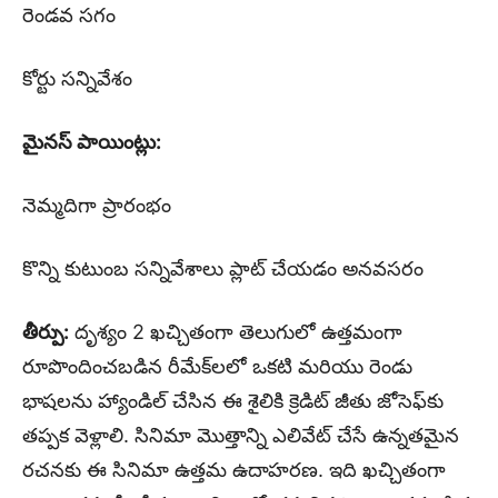
రెండవ సగం
కోర్టు సన్నివేశం
మైనస్ పాయింట్లు:
నెమ్మదిగా ప్రారంభం
కొన్ని కుటుంబ సన్నివేశాలు ప్లాట్ చేయడం అనవసరం
తీర్పు:
దృశ్యం 2 ఖచ్చితంగా తెలుగులో ఉత్తమంగా
రూపొందించబడిన రీమేక్‌లలో ఒకటి మరియు రెండు
భాషలను హ్యాండిల్ చేసిన ఈ శైలికి క్రెడిట్ జీతు జోసెఫ్‌కు
తప్పక వెళ్లాలి. సినిమా మొత్తాన్ని ఎలివేట్ చేసే ఉన్నతమైన
రచనకు ఈ సినిమా ఉత్తమ ఉదాహరణ. ఇది ఖచ్చితంగా