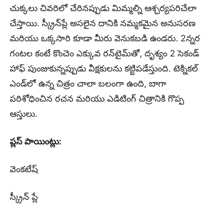
చుక్కలు చివరిలో చేరినప్పుడు మిమ్మల్ని ఆశ్చర్యపరిచేలా
చేస్తాయి. స్క్రీన్‌ప్లే అసలైన దానికి నమ్మకమైన అనుసరణ
మరియు ఒక్కసారి కూడా మీరు వెనుకబడి ఉండరు. 2న్నర
గంటల కంటే కొంచెం ఎక్కువ రన్‌టైమ్‌తో, దృశ్యం 2 సెకండ్
హాఫ్ పుంజుకున్నప్పుడు వీక్షకులను కట్టిపడేస్తుంది. టెక్నికల్
ఎండ్‌లో ఉన్న చిత్రం చాలా బలంగా ఉంది, బాగా
పరిశోధించిన రచన మరియు ఎడిటింగ్ చిత్రానికి గొప్ప
ఆస్తులు.
ప్లస్ పాయింట్లు:
వెంకటేష్
స్క్రీన్ ప్లే