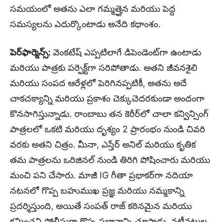
సమయంలో అతను ఎలా గమ్మత్తైన మరియు పెద్ద
సమస్యలను ఎదుర్కొంటాడు అనేది కథాంశం.
పెర్‌ఫార్మెన్స్:
వెంకటేష్ ఎప్పటిలాగే డిపెండెంట్‌గా ఉంటాడు
మరియు పాత్రకు పర్ఫెక్ట్‌గా సరిపోతాడు. అతని జీవనశైలి
మరియు సంపద ఆరేళ్లలో పెరిగినప్పటికీ, అతను అదే
చాకచక్యాన్ని మరియు ప్రకాశం చెక్కుచెదరకుండా అందంగా
కొనసాగిస్తున్నాడు. రాంబాబు తన కెరీర్‌లో చాలా కన్విన్సింగ్
పాత్రలలో ఒకటి మరియు దృశ్యం 2 ప్రారంభం నుండి చివరి
వరకు అతని చిత్రం. మీనా, ఎస్తేర్ అనిల్ మరియు కృతిక
తమ పాత్రలను ఒరిజినల్ నుండి తిరిగి పోషించారు మరియు
మంచి పని చేసారు. మాజీ IG గీతా ప్రభాకర్‌గా నదియా
నటనలో గొప్ప బహుముఖ ప్రజ్ఞ మరియు నమ్మకాన్ని
ప్రదర్శిస్తుంది, అయితే సంపత్ రాజ్ కఠినమైన మరియు
క్షమించని పోలీసుగా గొప్ప ప్రభావాన్ని చూపాడు. నటీనటుల