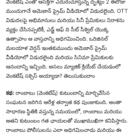
వెంకటేష్ ఎంతో ఆసక్తిగా ఎదురుచూస్తున్న దృశ్యం 2 ఈరోజు
ముందుగానే అమెజాన్ ప్రైమ్ వీడియోలో విడుదలైంది. OTT
విడుదలపై అభిమానులు మరియు సినీ ప్రేమికులు నిరాశను
వ్యక్తం చేసినప్పటికీ, ఎడ్జ్ ఆఫ్ ది సీట్ సీక్వెల్ యొక్క
ఉత్సాహం ఆ వాస్తవాన్ని అధిగమించింది. ఒరిజినల్
మలయాళ వెర్షన్ ఇంతకుముందు అమెజాన్ ప్రైమ్
వీడియోలో విడుదలైంది మరియు సినిమా ప్రేమికులకు
ఆనందాన్ని ఇచ్చింది. అసలు మ్యాజిక్ క్రియేట్ చేయడంలో
వెంకటేష్ సక్సెస్ అయ్యాడా? తెలుసుకుందాం
కథ:
రాంబాబు (వెంకటేష్) కుటుంబాన్ని మార్చివేసిన
సంఘటన జరిగిన ఆరేళ్ల తర్వాత కథ పుంజుకుంది. అంతా
సాధారణ స్థితికి వస్తున్న సమయంలో, రాంబాబు మరియు
అతని కుటుంబం గత ఛాయలతో ముఖాముఖిగా కనిపిస్తారు.
రాంబాబు పోలీసులను ఎలా అధిగమించాడు మరియు ఈ