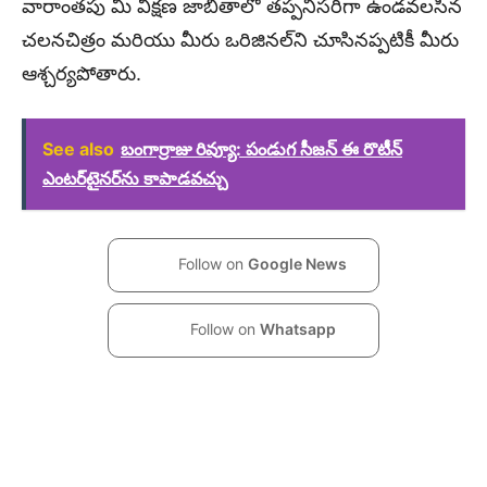
వారాంతపు మీ వీక్షణ జాబితాలో తప్పనిసరిగా ఉండవలసిన
చలనచిత్రం మరియు మీరు ఒరిజినల్‌ని చూసినప్పటికీ మీరు
ఆశ్చర్యపోతారు.
See also
బంగార్రాజు రివ్యూ: పండుగ సీజన్ ఈ రొటీన్
ఎంటర్‌టైనర్‌ను కాపాడవచ్చు
Follow on
Google News
Follow on
Whatsapp