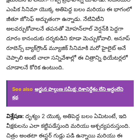
ఎంపిక సినిమా యొక్క అతిపెద్ద బలం మరియు ఈ భాగంలో
జీతూ జోసెఫ్ అద్భుతంగా ఉన్నాడు. నేటివిటీని
అలవర్చుకోవాలనే తపనతో మోహన్‌లాల్ వెర్షన్‌కి పెద్దగా
దూరం కానందుకు దర్శకుడిని కూడా మెచ్చుకోవాలి. అనూప్
రూబెన్స్ బ్యాక్‌గ్రౌండ్ మ్యూజిక్ సినిమాకి మరో హైలైట్ అనే
చెప్పాలి అంటే చాలా సన్నివేశాల్లో ఈ చిత్రాన్ని థియేటర్లలో
చూడాలనే కోరిక ఉంటుంది.
See also
అర్జున ఫాల్గుణ సమీక్ష: దిశానిర్దేశం లేని అర్ధంలేని
కథ
విశ్లేషణ:
దృశ్యం 2 యొక్క అతిపెద్ద బలం ఏమిటంటే, ఇది
వీక్షకులను ఎలా కట్టిపడేస్తుంది మరియు ఆశ్చర్యపరుస్తుంది.
చిత్రం అంతటా ఈస్టర్ గుడ్లు పడి ఉన్నాయి మరియు ఈ