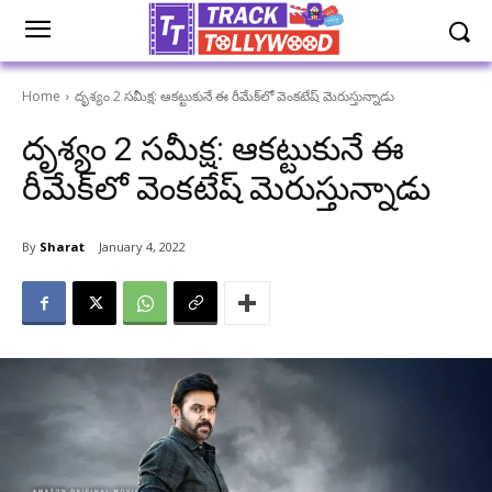
Home
దృశ్యం 2 సమీక్ష: ఆకట్టుకునే ఈ రీమేక్‌లో వెంకటేష్ మెరుస్తున్నాడు
దృశ్యం 2 సమీక్ష: ఆకట్టుకునే ఈ
రీమేక్‌లో వెంకటేష్ మెరుస్తున్నాడు
By
Sharat
January 4, 2022