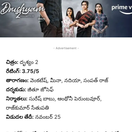
- Advertisement -
చిత్రం:
దృశ్యం 2
రేటింగ్: 3.75/5
తారాగణం:
వెంకటేష్, మీనా, నదియా, సంపత్ రాజ్
దర్శకుడు:
జీతూ జోసెఫ్
నిర్మాతలు:
సురేష్ బాబు, ఆంథోనీ పెరుంబవూర్,
రాజ్‌కుమార్ సేతుపతి
విడుదల తేదీ:
నవంబర్ 25